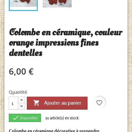
Colombe en céramique, couleur
orange impressions fines
dentelles
6,00 €
Quantité

favorite_border
Ajouter au panier

Disponible
11
article(s) en stock
Colombe en céramique décorative à suspendre