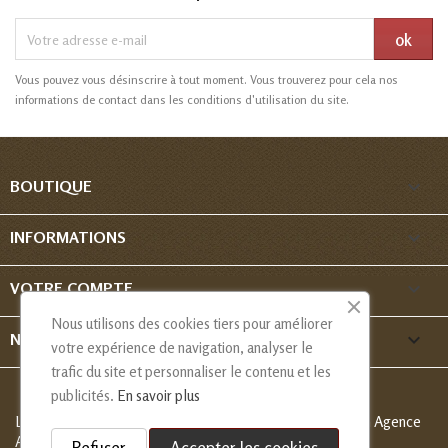
Vous pouvez vous désinscrire à tout moment. Vous trouverez pour cela nos
informations de contact dans les conditions d'utilisation du site.

BOUTIQUE

INFORMATIONS

VOTRE COMPTE
Nous utilisons des cookies tiers pour améliorer
keyboard_arrow_down
NOUS CONTACTER
votre expérience de navigation, analyser le
trafic du site et personnaliser le contenu et les
publicités.
En savoir plus
Les Créations de Nadia - Copyright
© 2013-2026 - Création Agence
Alcaweb
Refuser
Accepter les cookies