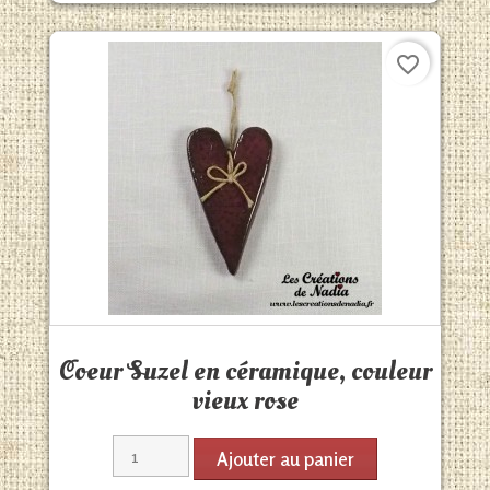
favorite_border
Aperçu rapide

Coeur Suzel en céramique, couleur
vieux rose
Ajouter au panier