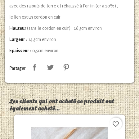
avec des rajouts de terre et réhaussé à l’or fin (or à 10%) ,
le lien est un cordon en cuir
Hauteur
(sans le cordon en cuir) : 16,5cm environ
Largeur
: 14,5cm environ
Epaisseur
: 0,5cm environ
Partager
Les clients qui ont acheté ce produit ont
également acheté...
favorite_border