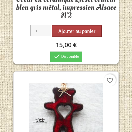
bleu gris métal, impression Alsace
N°2
Ajouter au panier
15,00 €

Disponible
favorite_border