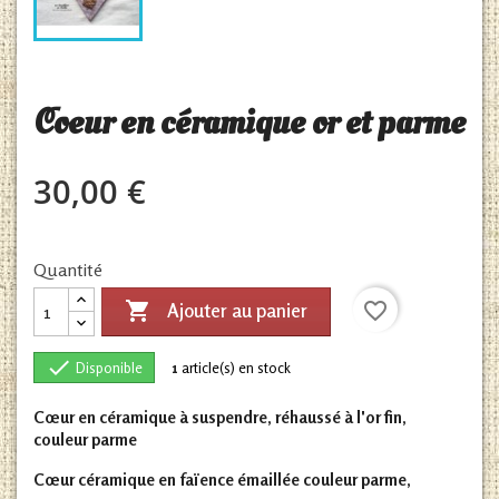
Coeur en céramique or et parme
30,00 €
Quantité

favorite_border
Ajouter au panier

Disponible
1
article(s) en stock
Cœur en céramique à suspendre, réhaussé à l'or fin,
couleur parme
Cœur céramique en faïence émaillée couleur parme,