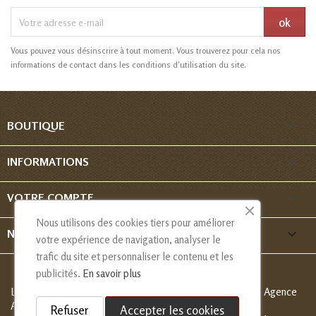
Vous pouvez vous désinscrire à tout moment. Vous trouverez pour cela nos
informations de contact dans les conditions d'utilisation du site.

BOUTIQUE

INFORMATIONS

VOTRE COMPTE
Nous utilisons des cookies tiers pour améliorer
keyboard_arrow_down
NOUS CONTACTER
votre expérience de navigation, analyser le
trafic du site et personnaliser le contenu et les
publicités.
En savoir plus
Les Créations de Nadia - Copyright
© 2013-2026 - Création Agence
Alcaweb
Refuser
Accepter les cookies