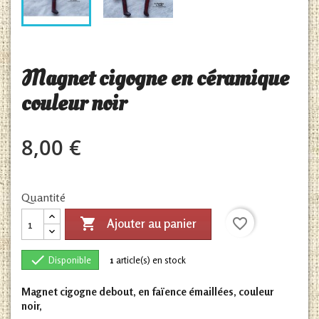
Magnet cigogne en céramique
couleur noir
8,00 €
Quantité

favorite_border
Ajouter au panier

Disponible
1
article(s) en stock
Magnet cigogne debout, en faïence émaillées, couleur
noir,