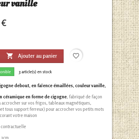
ur vanille
 €

favorite_border
Ajouter au panier
onible
3
article(s) en stock
gogne debout, en faïence émaillées, couleur vanille,
n céramique en forme de cigogne
, fabriqué de façon
 à accrocher sur vos frigos, tableaux magnétiques,
(et tous support ferreux) pour accrocher vos petits mots
écorant votre maison
 contractuelle
:
3cm