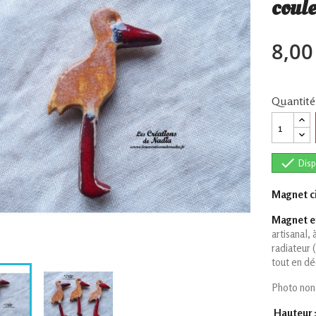
coule
8,00
Quantité

Disp
Magnet ci
Magnet e
artisanal,
radiateur 
tout en d
Photo non
Hauteur 