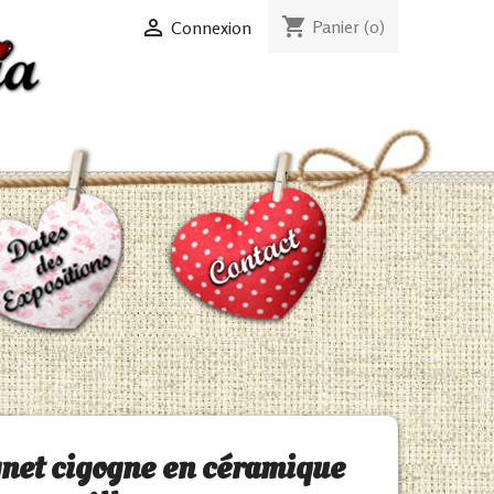
shopping_cart

Panier
(0)
Connexion
et cigogne en céramique