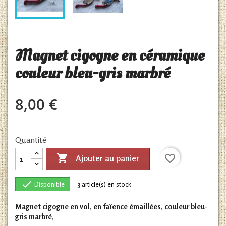
Magnet cigogne en céramique
couleur bleu-gris marbré
8,00 €
Quantité

favorite_border
Ajouter au panier

Disponible
3
article(s) en stock
Magnet cigogne en vol, en faïence émaillées, couleur bleu-
gris marbré,