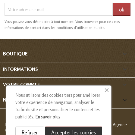
Vous pouvez vous désinscrire à tout moment. Vous trouverez pour cela nos
informations de contact dans les conditions d'utilisation du site.

BOUTIQUE

INFORMATIONS

VOTRE COMPTE
Nous utilisons des cookies tiers pour améliorer
keyboard_arrow_down
NOUS CONTACTER
votre expérience de navigation, analyser le
trafic du site et personnaliser le contenu et les
publicités.
En savoir plus
Les Créations de Nadia - Copyright
© 2013-2026 - Création Agence
Alcaweb
Refuser
Accepter les cookies