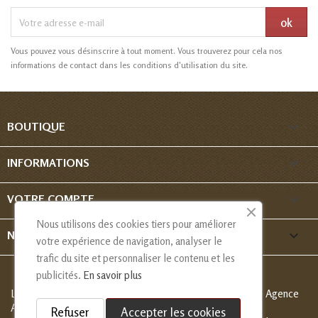
Vous pouvez vous désinscrire à tout moment. Vous trouverez pour cela nos
informations de contact dans les conditions d'utilisation du site.

BOUTIQUE

INFORMATIONS

VOTRE COMPTE
Nous utilisons des cookies tiers pour améliorer
keyboard_arrow_down
NOUS CONTACTER
votre expérience de navigation, analyser le
trafic du site et personnaliser le contenu et les
publicités.
En savoir plus
Les Créations de Nadia - Copyright
© 2013-2026 - Création Agence
Alcaweb
Refuser
Accepter les cookies