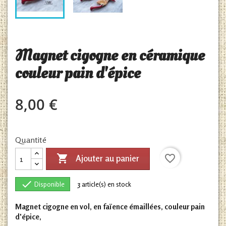
Magnet cigogne en céramique
couleur pain d'épice
8,00 €
Quantité

favorite_border
Ajouter au panier

Disponible
3
article(s) en stock
Magnet cigogne en vol, en faïence émaillées, couleur pain
d'épice,