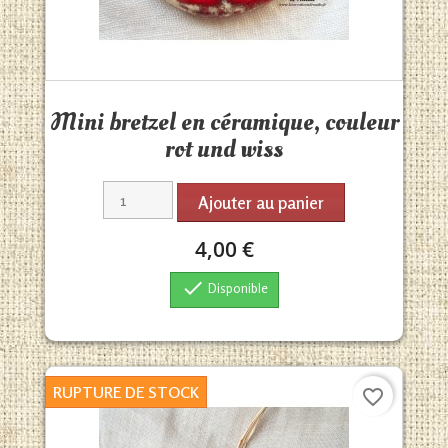
Aperçu rapide

Mini bretzel en céramique, couleur
rot und wiss
Ajouter au panier
4,00 €

Disponible
RUPTURE DE STOCK
favorite_border