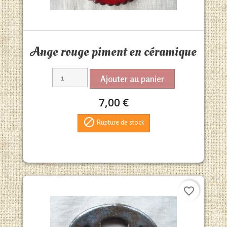
Aperçu rapide

Ange rouge piment en céramique
Ajouter au panier
7,00 €

Rupture de stock
favorite_border