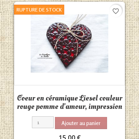
RUPTURE DE STOCK
favorite_border
Aperçu rapide

Coeur en céramique Liesel couleur
rouge pomme d'amour, impression
Ajouter au panier
15,00 €