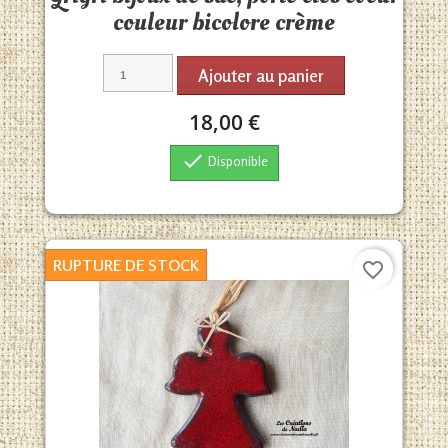
couleur bicolore crème
Ajouter au panier
18,00 €

Disponible
RUPTURE DE STOCK
favorite_border