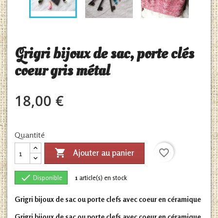
Grigri bijoux de sac, porte clés
coeur gris métal
18,00 €
Quantité

favorite_border
Ajouter au panier

Disponible
1
article(s) en stock
Grigri bijoux de sac ou porte clefs avec coeur en céramique
Grigri bijoux de sac ou porte clefs avec coeur en céramique