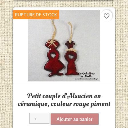
RUPTURE DE STOCK
favorite_border
Aperçu rapide

Petit couple d'Alsacien en
céramique, couleur rouge piment
Ajouter au panier