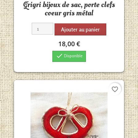
Grigri bijoux de sac, porte clefs
coeur gris métal
Ajouter au panier
18,00 €

Disponible
favorite_border