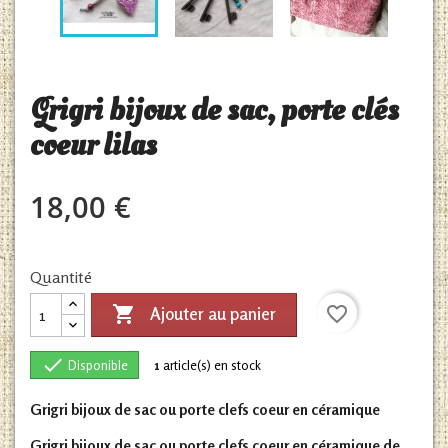
Grigri bijoux de sac, porte clés
coeur lilas
18,00 €
Quantité

favorite_border
Ajouter au panier

Disponible
1
article(s) en stock
Grigri bijoux de sac ou porte clefs coeur en céramique
Grigri bijoux de sac ou porte clefs coeur en céramique de