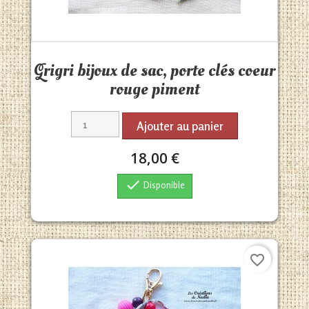
Aperçu rapide

Grigri bijoux de sac, porte clés coeur
rouge piment
Ajouter au panier
18,00 €

Disponible
favorite_border