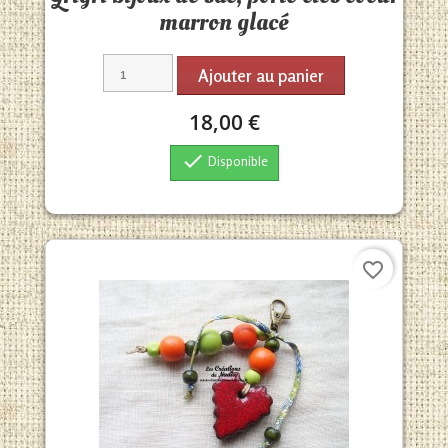
marron glacé
Ajouter au panier
18,00 €

Disponible
favorite_border