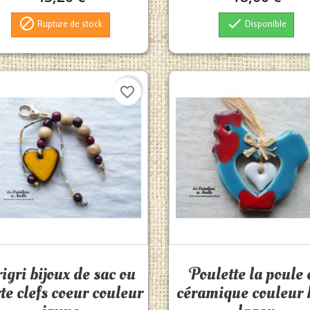


Rupture de stock
Disponible
favorite_border
Aperçu rapide
Aperçu rapide


igri bijoux de sac ou
Poulette la poule 
te clefs coeur couleur
céramique couleur 