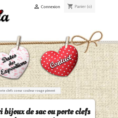
shopping_cart

Panier
(0)
Connexion
porte clefs coeur couleur rouge piment
i bijoux de sac ou porte clefs