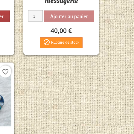
messagerie
er
Ajouter au panier
40,00 €

Rupture de stock
favorite_border