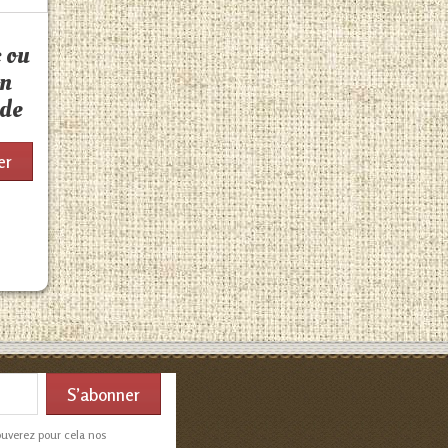
c ou
on
nde
er
ouverez pour cela nos