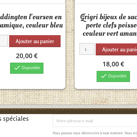
Aperçu rapide
Aperçu rapide


ddington l'ourson en
Grigri bijoux de sa
ramique, couleur bleu
porte clefs poiss
couleur vert ama
Ajouter au panier
Ajouter au pani
20,00 €
18,00 €

Disponible

Disponible
s spéciales
Vous pouvez vous désinscrire à tout moment. Vous tr