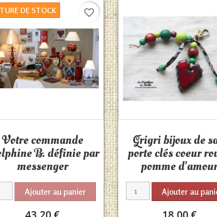
TURE DE STOCK
favorite_border
Aperçu rapide
Aperçu rapide


Votre commande
Grigri bijoux de s
lphine B. définie par
porte clés coeur ro
messenger
pomme d'amou
Ajouter au panier
Ajouter au pani
43,20 €
18,00 €