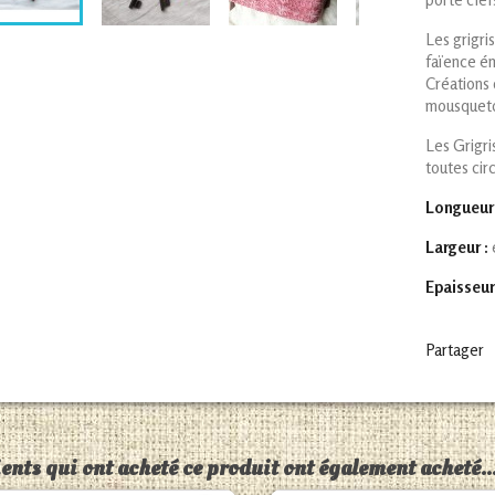
Les grigr
faïence ém
Créations 
mousqueto
Les Grigri
toutes circ
Longueur 
Largeur :
Epaisseur
Partager
ients qui ont acheté ce produit ont également acheté..