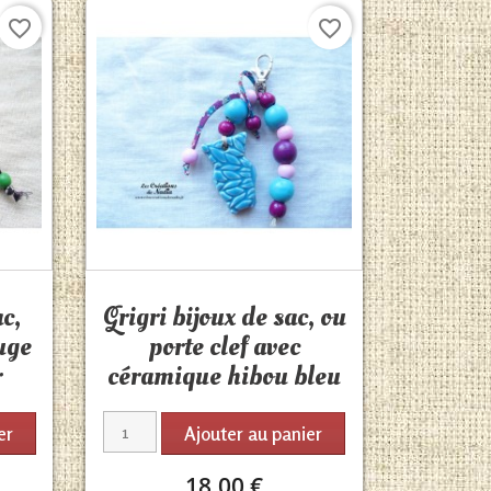
favorite_border
favorite_border
Aperçu rapide

ac,
Grigri bijoux de sac, ou
uge
porte clef avec
r
céramique hibou bleu
er
Ajouter au panier
18,00 €