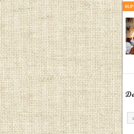
RUP
De