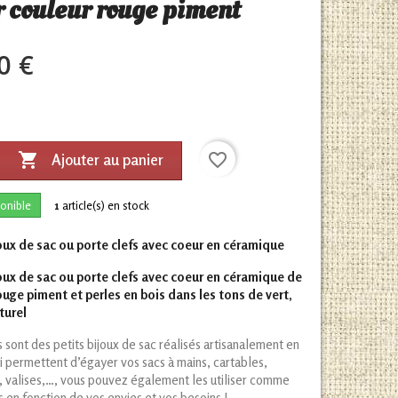
r couleur rouge piment
0 €

favorite_border
Ajouter au panier
onible
1
article(s) en stock
joux de sac ou porte clefs avec coeur en céramique
joux de sac ou porte clefs avec coeur en céramique de
ouge piment et perles en bois dans les tons de vert,
turel
s sont des petits bijoux de sac réalisés artisanalement en
i permettent d’égayer vos sacs à mains, cartables,
 valises,…, vous pouvez également les utiliser comme
s en fonction de vos envies et vos besoins !