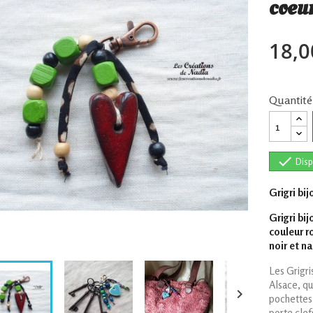
coeu
18,0
Quantité

Disp
Grigri bi
Grigri bi
couleur r
noir et na
Les Grigri
Alsace, qu

pochettes,
porte clef