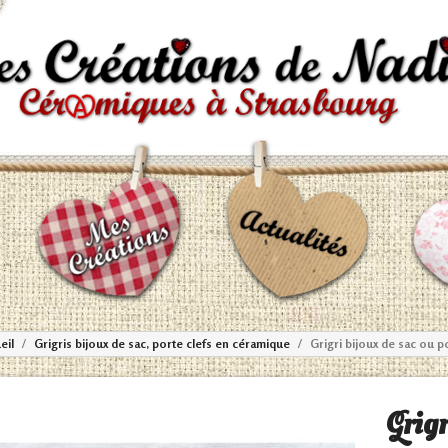
eil
Grigris bijoux de sac, porte clefs en céramique
Grigri bijoux de sac ou 
Grigr