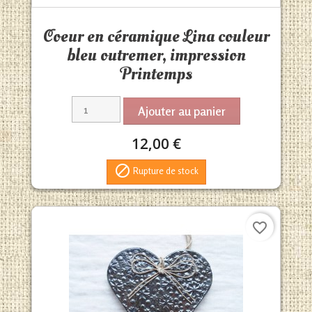
Aperçu rapide

Coeur en céramique Lina couleur
bleu outremer, impression
Printemps
Ajouter au panier
12,00 €

Rupture de stock
favorite_border