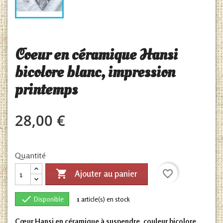
Coeur en céramique Hansi
bicolore blanc, impression
printemps
28,00 €
Quantité

favorite_border
Ajouter au panier

Disponible
1
article(s) en stock
Cœur Hansi en céramique à suspendre, couleur bicolore