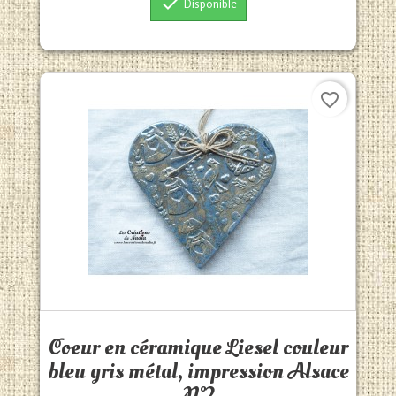

Disponible
favorite_border
Aperçu rapide

Coeur en céramique Liesel couleur
bleu gris métal, impression Alsace
N°2