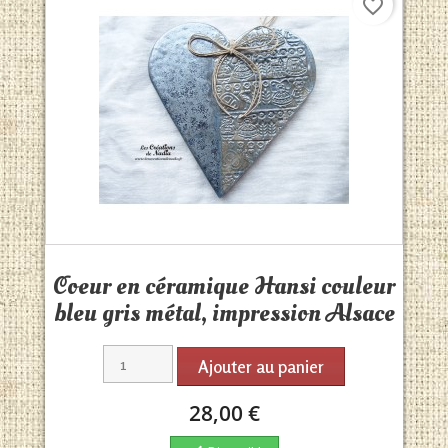
favorite_border
Aperçu rapide

Coeur en céramique Hansi couleur
bleu gris métal, impression Alsace
Ajouter au panier
28,00 €