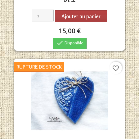
Ajouter au panier
15,00 €

Disponible
RUPTURE DE STOCK
favorite_border