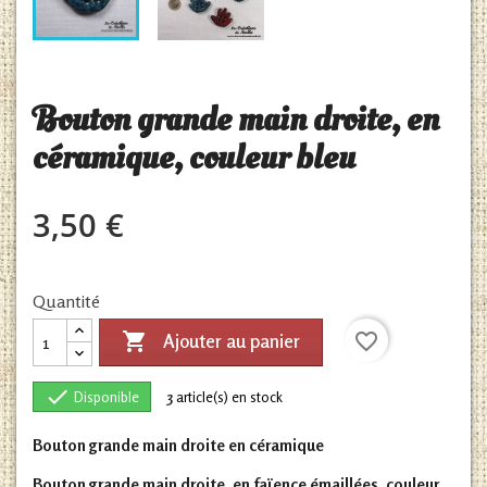
Bouton grande main droite, en
céramique, couleur bleu
3,50 €
Quantité

favorite_border
Ajouter au panier

Disponible
3
article(s) en stock
Bouton grande main droite en céramique
Bouton grande main droite, en faïence émaillées, couleur