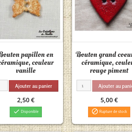
Aperçu rapide
Aperçu rapide


Bouton papillon en
Bouton grand coeu
céramique, couleur
céramique, coule
vanille
rouge piment
Ajouter au panier
Ajouter au pani
2,50 €
5,00 €


Disponible
Rupture de stock