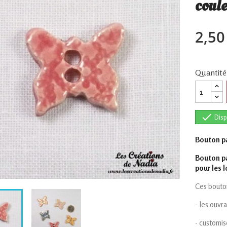
coul
2,50
Quantité

Disp
Bouton p
Bouton pa
pour les l
Ces bouton
- les ouvr
- customis