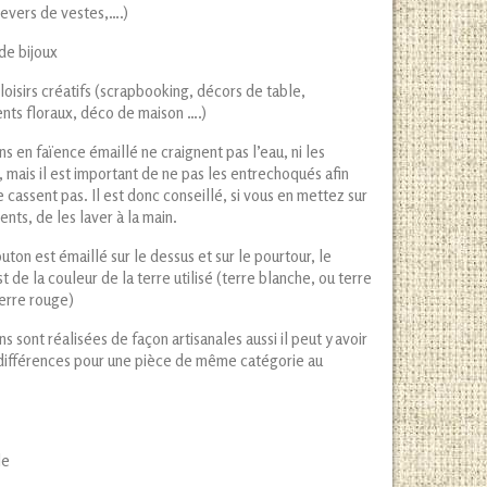
evers de vestes,….)
 de bijoux
 loisirs créatifs (scrapbooking, décors de table,
nts floraux, déco de maison ….)
s en faïence émaillé ne craignent pas l’eau, ni les
 mais il est important de ne pas les entrechoqués afin
se cassent pas. Il est donc conseillé, si vous en mettez sur
nts, de les laver à la main.
ton est émaillé sur le dessus et sur le pourtour, le
t de la couleur de la terre utilisé (terre blanche, ou terre
terre rouge)
s sont réalisées de façon artisanales aussi il peut y avoir
différences pour une pièce de même catégorie au
u poids
le