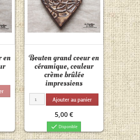
Aperçu rapide

r en
Bouton grand coeur en
ur
céramique, couleur
crème brûlée
impressions
er
Ajouter au panier
5,00 €

Disponible