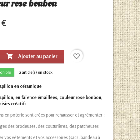
eur rose bonbon
 €

favorite_border
Ajouter au panier
onible
2
article(s) en stock
apillon en céramique
pillon, en faïence émaillées, couleur rose bonbon,
oisirs créatifs
s en poterie sont crées pour rehausser et agrémenter :
ages des brodeuses, des couturières, des patcheuses
er vos vêtements et vos accessoires (sacs, bandeau à