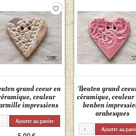
favorite_border
Aperçu rapide
Aperçu rapide


uton grand coeur en
Bouton grand coeu
céramique, couleur
céramique, couleur 
armille impressions
bonbon impressio
arabesques
Ajouter au panier
Ajouter au pani
5,00 €