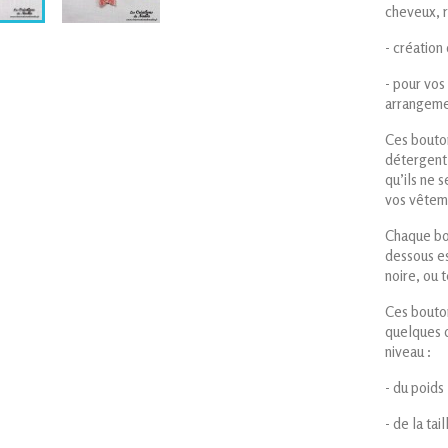
cheveux, r
- création
- pour vos
arrangeme
Ces bouton
détergent,
qu’ils ne 
vos vêteme
Chaque bou
dessous es
noire, ou 
Ces bouton
quelques 
niveau :
- d
- de la tail