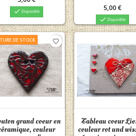
5,00 €

Disponible

Disponible
TURE DE STOCK
favorite_border
Aperçu rapide
Aperçu rapide


uton grand coeur en
Tableau coeur Lie
céramique, couleur
couleur rot und wis