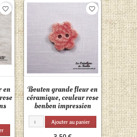
favorite_border
favorite_border
Aperçu rapide

r en
Bouton grande fleur en
rose
céramique, couleur rose
ns
bonbon impression
Ajouter au panier
er
3,50 €