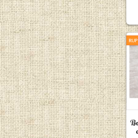
RUP
Bo