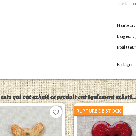
- de la co
Hauteur :
Largeur :
Epaisseur
Partager
ients qui ont acheté ce produit ont également acheté..
RUPTURE DE STOCK
favorite_border