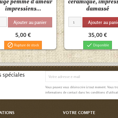
ouge pomme d'amour
céramique, impres
impressions...
damassé
Ajouter au panier
Ajouter au pani
5,00 €
35,00 €


Rupture de stock
Disponible
s spéciales
Vous pouvez vous désinscrire à tout moment. Vous tr
informations de contact dans les conditions d'utilisat
ATIONS
VOTRE COMPTE