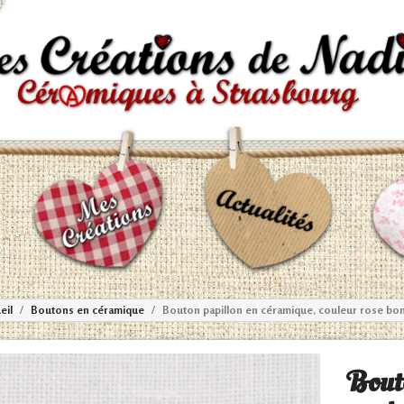
eil
Boutons en céramique
Bouton papillon en céramique, couleur rose bo
Bout