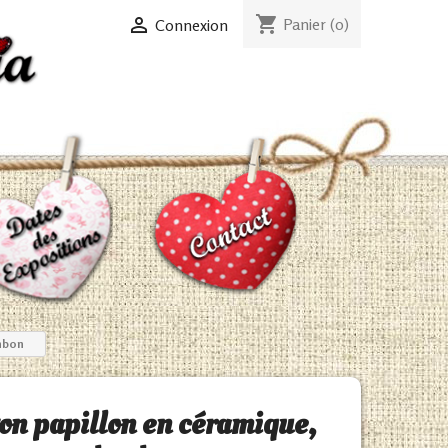
shopping_cart

Panier
(0)
Connexion
nbon
on papillon en céramique,