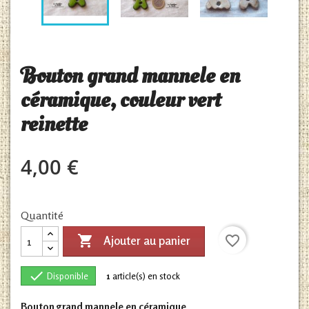
Bouton grand mannele en
céramique, couleur vert
reinette
4,00 €
Quantité

favorite_border
Ajouter au panier

Disponible
1
article(s) en stock
Bouton grand mannele en céramique