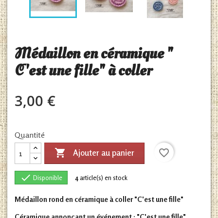
Médaillon en céramique "
C'est une fille" à coller
3,00 €
Quantité

favorite_border
Ajouter au panier

Disponible
4
article(s) en stock
Médaillon rond en céramique à coller "C'est une fille"
Céramique annonçant un événement : "C'est une fille"