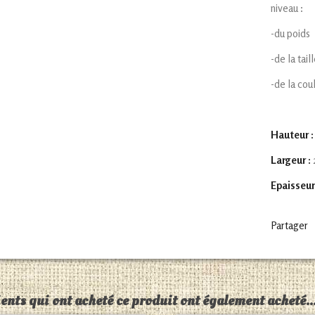
niveau :
-du poids
-de la tail
-de la cou
Hauteur :
Largeur :
Epaisseur
Partager
ients qui ont acheté ce produit ont également acheté..