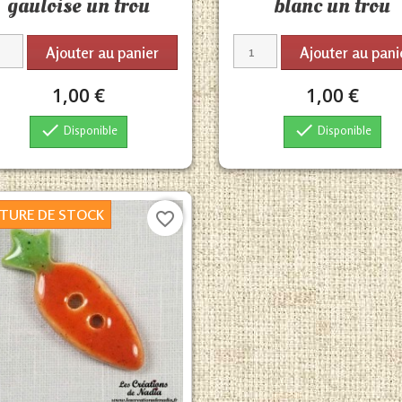
gauloise un trou
blanc un trou
Ajouter au panier
Ajouter au pani
1,00 €
1,00 €


Disponible
Disponible
TURE DE STOCK
favorite_border