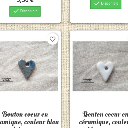

Disponible

Disponible
favorite_border
Aperçu rapide
Aperçu rapide


Bouton coeur en
Bouton coeur e
ramique, couleur bleu
céramique, coule