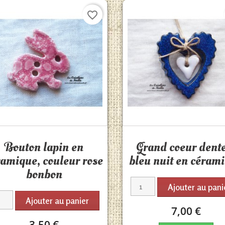
favorite_border
Aperçu rapide
Aperçu rapide


Bouton lapin en
Grand coeur dent
ramique, couleur rose
bleu nuit en céram
bonbon
Ajouter au pani
Ajouter au panier
7,00 €
3,50 €