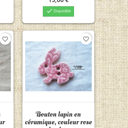

Disponible
favorite_border
favorite_border
Aperçu rapide

n
Bouton lapin en
ur
céramique, couleur rose