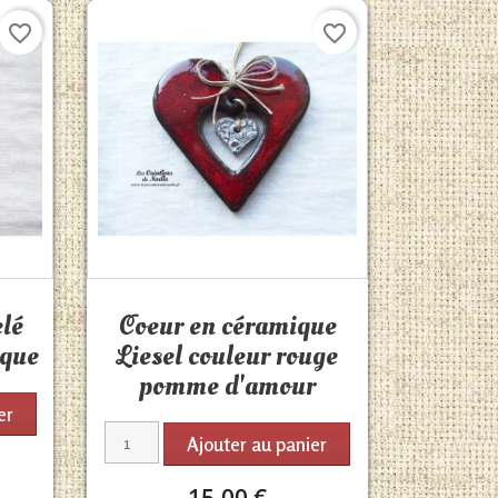
favorite_border
favorite_border
Aperçu rapide

elé
Coeur en céramique
ique
Liesel couleur rouge
pomme d'amour
er
Ajouter au panier
15,00 €