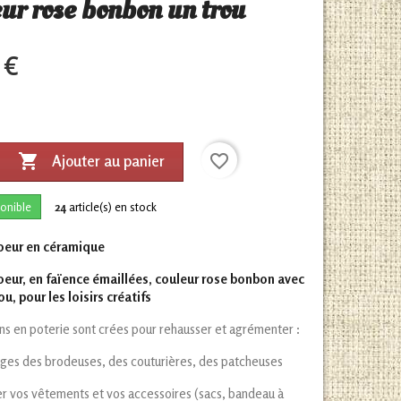
ur rose bonbon un trou
 €

favorite_border
Ajouter au panier
onible
24
article(s) en stock
oeur en céramique
eur, en faïence émaillées, couleur rose bonbon avec
ou, pour les loisirs créatifs
s en poterie sont crées pour rehausser et agrémenter :
ages des brodeuses, des couturières, des patcheuses
r vos vêtements et vos accessoires (sacs, bandeau à