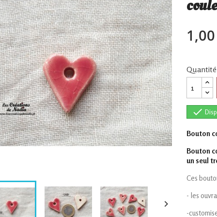
coule
1,00
Quantité

Disp
Bouton c
Bouton co
un seul tr
Ces bouton
- les ouvr

-customise