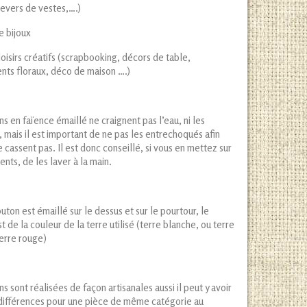
evers de vestes,….)
e bijoux
loisirs créatifs (scrapbooking, décors de table,
nts floraux, déco de maison ….)
s en faïence émaillé ne craignent pas l’eau, ni les
 mais il est important de ne pas les entrechoqués afin
se cassent pas. Il est donc conseillé, si vous en mettez sur
nts, de les laver à la main.
ton est émaillé sur le dessus et sur le pourtour, le
t de la couleur de la terre utilisé (terre blanche, ou terre
terre rouge)
s sont réalisées de façon artisanales aussi il peut y avoir
différences pour une pièce de même catégorie au