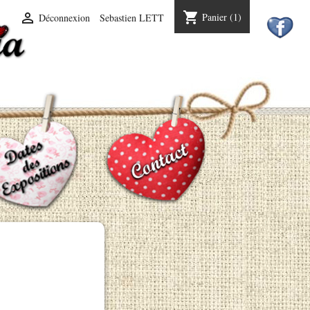
shopping_cart

Panier
(1)
Déconnexion
Sebastien LETT