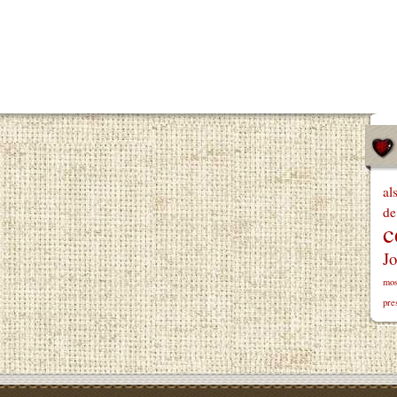
al
de
c
Jo
mos
pre