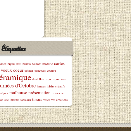
Étiquettes
sace
cartes
bijoux
bois
bouton
boutons
broderie
 voeux
coeur
colmar
concours
couture
éramique
dentelles
expo
expositions
urnées d'Octobre
lampes
loisirs créatifs
mulhouse
présentation
aïques
revues de
tissus
sse
site internet
tableaux
vases
vos créations