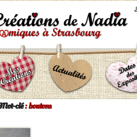
Mot-clé
: boutons