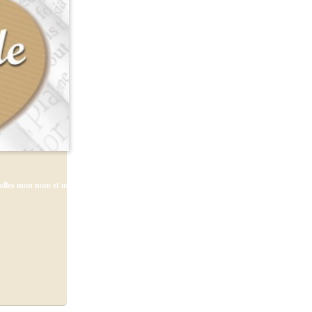
lles mon nom et mon travail de céramiste ont été cités. Si vous...