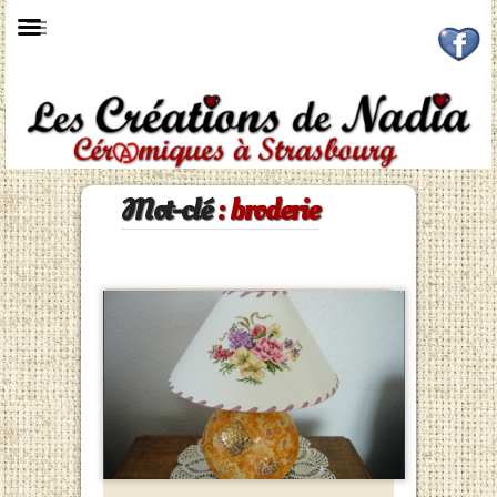

Mot-clé
: broderie
Partager :