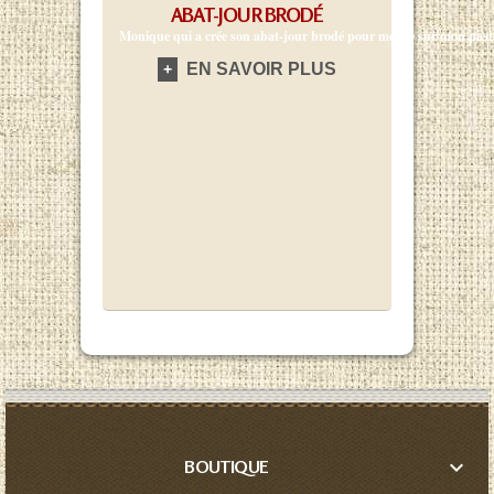
ABAT-JOUR BRODÉ
Monique qui a crée son abat-jour brodé pour mettre sur mon pied 
EN SAVOIR PLUS
+

BOUTIQUE