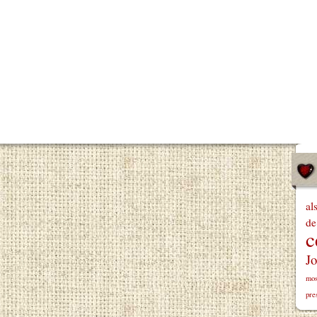
al
de
c
Jo
mos
pre