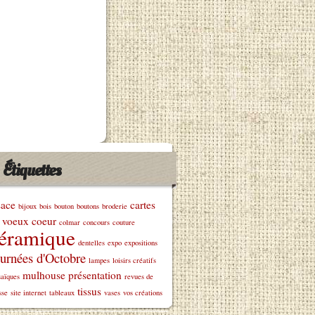
Étiquettes
sace
cartes
bijoux
bois
bouton
boutons
broderie
 voeux
coeur
colmar
concours
couture
éramique
dentelles
expo
expositions
urnées d'Octobre
lampes
loisirs créatifs
mulhouse
présentation
aïques
revues de
tissus
sse
site internet
tableaux
vases
vos créations