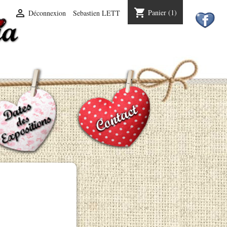
shopping_cart

Panier
(1)
Déconnexion
Sebastien LETT