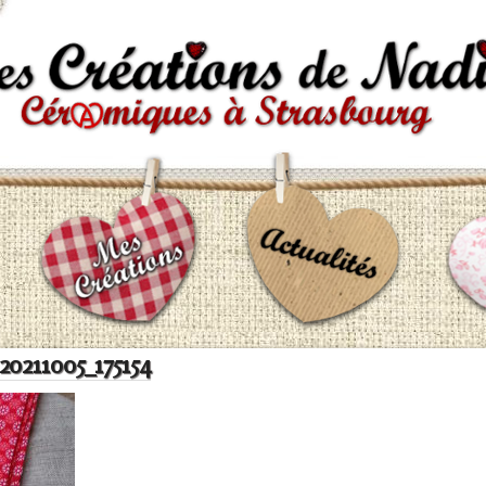
 20211005_175154