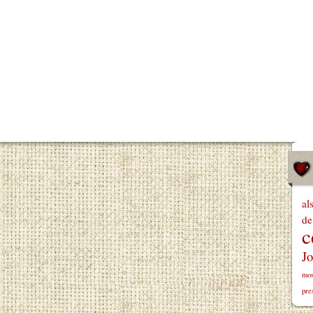
al
de
c
Jo
mos
pre