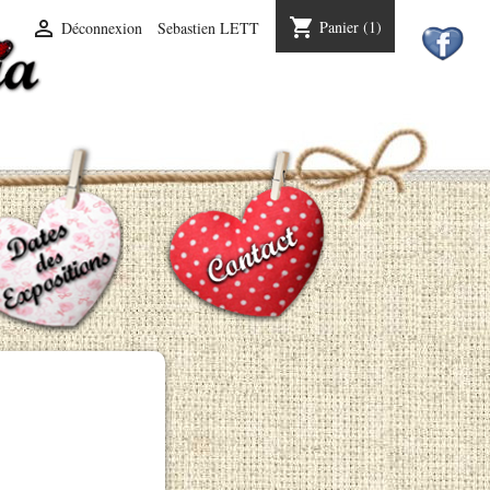
shopping_cart

Panier
(1)
Déconnexion
Sebastien LETT