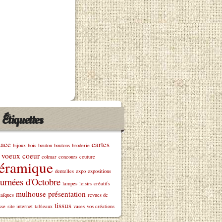
Étiquettes
sace
cartes
bijoux
bois
bouton
boutons
broderie
 voeux
coeur
colmar
concours
couture
éramique
dentelles
expo
expositions
urnées d'Octobre
lampes
loisirs créatifs
mulhouse
présentation
aïques
revues de
tissus
sse
site internet
tableaux
vases
vos créations