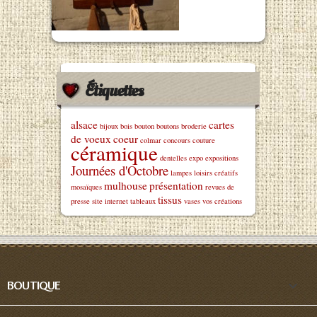
Étiquettes
alsace
cartes
bijoux
bois
bouton
boutons
broderie
de voeux
coeur
colmar
concours
couture
céramique
dentelles
expo
expositions
Journées d'Octobre
lampes
loisirs créatifs
mulhouse
présentation
mosaïques
revues de
tissus
presse
site internet
tableaux
vases
vos créations

BOUTIQUE