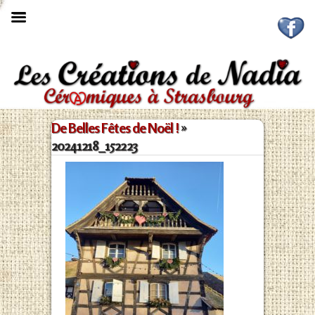

De Belles Fêtes de Noël !
»
20241218_152223