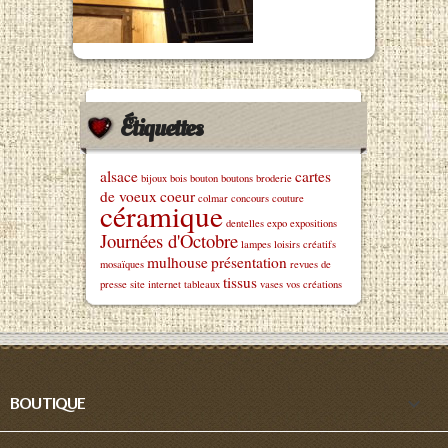
Étiquettes
alsace
cartes
bijoux
bois
bouton
boutons
broderie
de voeux
coeur
colmar
concours
couture
céramique
dentelles
expo
expositions
Journées d'Octobre
lampes
loisirs créatifs
mulhouse
présentation
mosaïques
revues de
tissus
presse
site internet
tableaux
vases
vos créations

BOUTIQUE