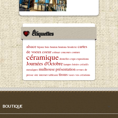
Étiquettes
alsace
cartes
bijoux
bois
bouton
boutons
broderie
de voeux
coeur
colmar
concours
couture
céramique
dentelles
expo
expositions
Journées d'Octobre
lampes
loisirs créatifs
mulhouse
présentation
mosaïques
revues de
tissus
presse
site internet
tableaux
vases
vos créations

BOUTIQUE