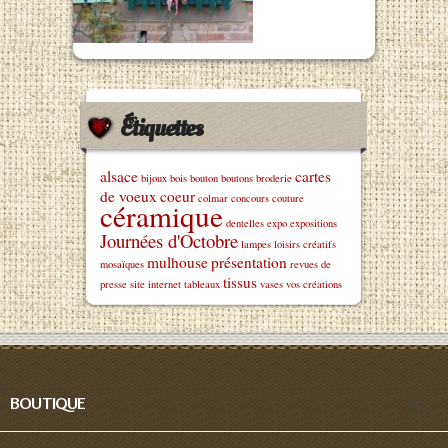
Étiquettes
alsace
cartes
bijoux
bois
bouton
boutons
broderie
de voeux
coeur
colmar
concours
couture
céramique
dentelles
expo
expositions
Journées d'Octobre
lampes
loisirs créatifs
mulhouse
présentation
mosaïques
revues de
tissus
presse
site internet
tableaux
vases
vos créations

BOUTIQUE