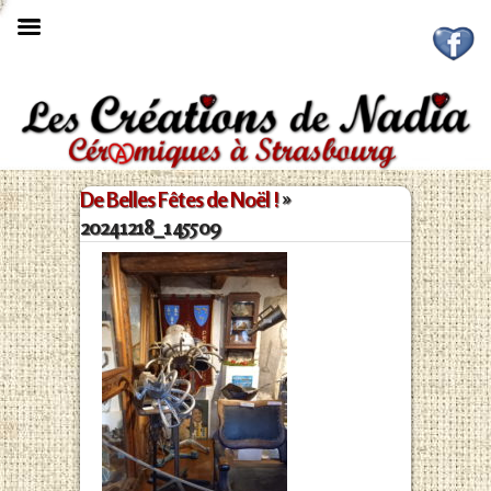

De Belles Fêtes de Noël !
»
20241218_145509