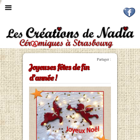

Partager :
Joyeuses fêtes de fin
d’année !